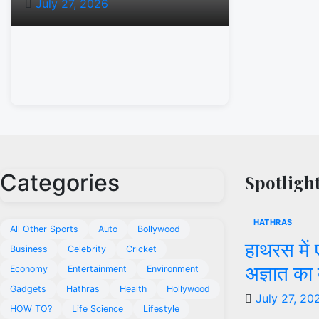
July 27, 2026
Categories
Spotligh
HATHRAS
All Other Sports
Auto
Bollywood
हाथरस में
Business
Celebrity
Cricket
अज्ञात का 
Economy
Entertainment
Environment
Gadgets
Hathras
Health
Hollywood
July 27, 20
HOW TO?
Life Science
Lifestyle