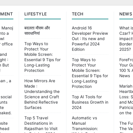
NMENT
LIFESTYLE
TECH
NEWS
m Manoj
बदलता मौसम और
Android 16
What i
nto a
सावधानियां
Developer Preview
Czar?
awl
Out : Its new and
impactfu
Top Ways to
 office
Powerful 2024
Border 
Protect Your
Edition
2025?
 and
Mobile Screen:
ght :
Essential 9 Tips for
Top Ways to
ForeFro
n But
Long-Lasting
Protect Your
Your G
!
Protection
Mobile Screen:
100 % 
Essential 9 Tips for
News
an , a
How Mirrors Are
Long-Lasting
Made :
Mariah
Protection
Understanding the
Heartb
social
Science and Craft
Top AI Tools for
Loss: S
unts
Behind Reflective
Business Growth in
and Mo
te
Surfaces
2024
Patric
eaked.
on the
Top 5 Travel
Automatic vs
site
Destinations in
Manual
The Fu
Ahead
Rajasthan to Visit
Transmission:
The Va