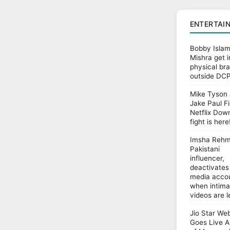
ENTERTAI
Bobby Isla
Mishra get i
physical br
outside DCP
Mike Tyson
Jake Paul Fi
Netflix Dow
fight is here
Imsha Rehm
Pakistani
influencer,
deactivates 
media acco
when intima
videos are l
Jio Star Web
Goes Live 