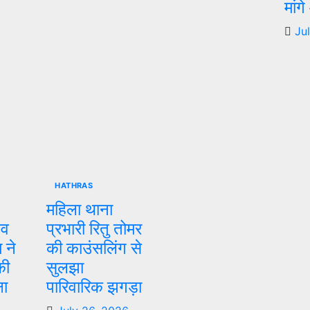
मांग
Ju
HATHRAS
महिला थाना
िव
प्रभारी रितु तोमर
 ने
की काउंसलिंग से
की
सुलझा
षा
पारिवारिक झगड़ा