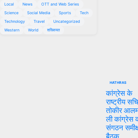
Local
News
OTT and Web Series
Science
Social Media
Sports
Tech
Technology
Travel
Uncategorized
Western
World
शख्सियत
HATHRAS
कांग्रेस के
राष्ट्रीय सच
तोकीर आलम
ली कांग्रेस 
संगठन समीक्
बैठक