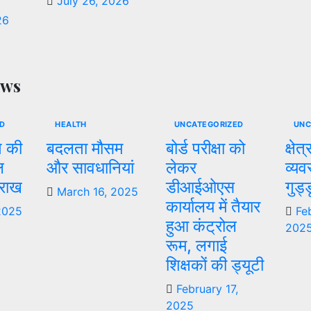
July 26, 2026
26
ews
D
HEALTH
UNCATEGORIZED
UNC
त की
बदलता मौसम
बोर्ड परीक्षा को
क्षेत
ल
और सावधानियां
लेकर
व्यव
 राख
डीआईओएस
गुड्
March 16, 2025
कार्यालय में तैयार
2025
Fe
हुआ कंट्रोल
202
रूम, लगाई
शिक्षकों की ड्यूटी
February 17,
2025