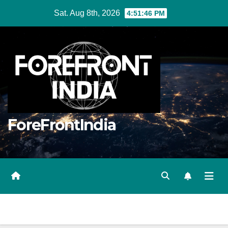
Skip
Sat. Aug 8th, 2026
4:51:47 PM
to
content
ForeFrontIndia