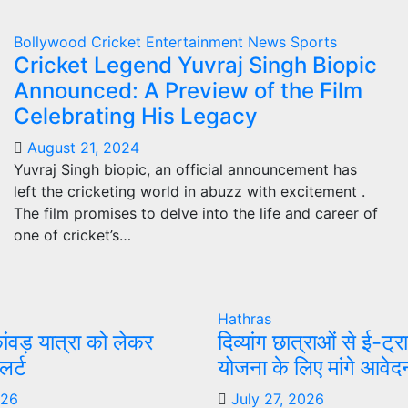
Bollywood
Cricket
Entertainment
News
Sports
Cricket Legend Yuvraj Singh Biopic
Announced: A Preview of the Film
Celebrating His Legacy
August 21, 2024
Yuvraj Singh biopic, an official announcement has
left the cricketing world in abuzz with excitement .
The film promises to delve into the life and career of
one of cricket’s…
Hathras
कांवड़ यात्रा को लेकर
दिव्यांग छात्राओं से ई-ट
र्ट
योजना के लिए मांगे आवेद
026
July 27, 2026