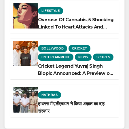
LIFESTYLE
Overuse Of Cannabis, 5 Shocking
Linked To Heart Attacks And
Heart Failure, Study Finds
BOLLYWOOD
CRICKET
ENTERTAINMENT
NEWS
SPORTS
Cricket Legend Yuvraj Singh
Biopic Announced: A Preview of
the Film Celebrating His Legacy
HATHRAS
हाथरस में एडीएचआर ने किया अज्ञात का दाह
संस्कार