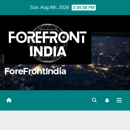
Skip
Sun. Aug 9th, 2026
3:05:09 PM
to
content
ForeFrontIndia