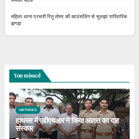
समीक्षा बैठक
महिला थाना प्रभारी रितु तोमर की काउंसलिंग से सुलझा पारिवारिक
झगड़ा
You missed
HATHRAS
हाथरस में एडीएचआर ने किया अज्ञात का दाह
संस्कार