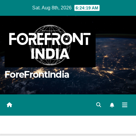
Skip
Sat. Aug 8th, 2026
6:24:20 AM
to
content
ForeFrontIndia