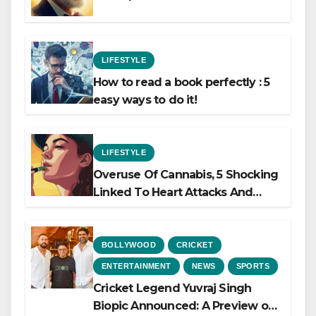
LIFESTYLE
How to read a book perfectly : 5
easy ways to do it!
LIFESTYLE
Overuse Of Cannabis, 5 Shocking
Linked To Heart Attacks And
Heart Failure, Study Finds
BOLLYWOOD
CRICKET
ENTERTAINMENT
NEWS
SPORTS
Cricket Legend Yuvraj Singh
Biopic Announced: A Preview of