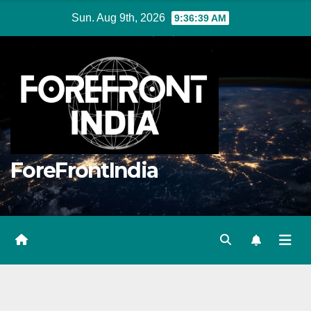
Skip
Sun. Aug 9th, 2026
9:36:40 AM
to
content
ForeFrontIndia