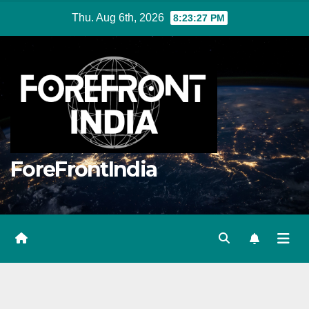
Skip
Thu. Aug 6th, 2026
8:23:27 PM
to
content
ForeFrontIndia