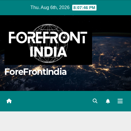
Skip
Thu. Aug 6th, 2026
8:07:47 PM
to
content
ForeFrontIndia