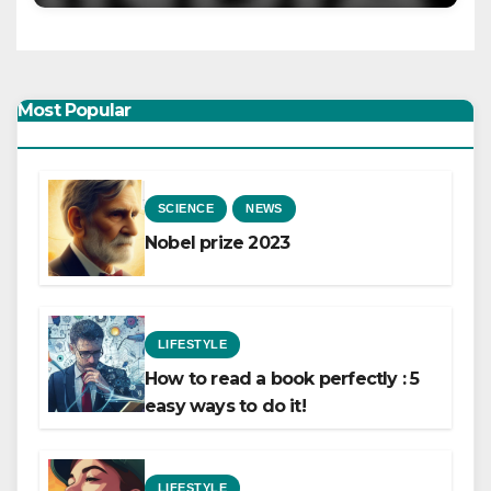
Most Popular
SCIENCE
NEWS
Nobel prize 2023
LIFESTYLE
How to read a book perfectly : 5
easy ways to do it!
LIFESTYLE