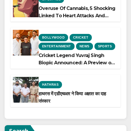
Overuse Of Cannabis, 5 Shocking
Linked To Heart Attacks And
Heart Failure, Study Finds
BOLLYWOOD
CRICKET
ENTERTAINMENT
NEWS
SPORTS
Cricket Legend Yuvraj Singh
Biopic Announced: A Preview of
the Film Celebrating His Legacy
HATHRAS
हाथरस में एडीएचआर ने किया अज्ञात का दाह
संस्कार
Search