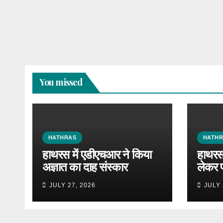
You missed
HATHRAS
HATH
हाथरस में एडीएचआर ने किया
हाथरस 
अज्ञात का दाह संस्कार
लेकर 
JULY 27, 2026
JULY 