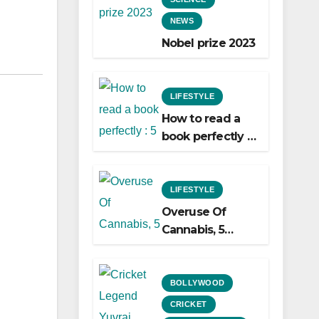
NEWS
Nobel prize 2023
LIFESTYLE
How to read a
book perfectly :
5 easy ways to
do it!
LIFESTYLE
Overuse Of
Cannabis, 5
Shocking Linked
To Heart Attacks
And Heart
BOLLYWOOD
Failure, Study
CRICKET
Finds