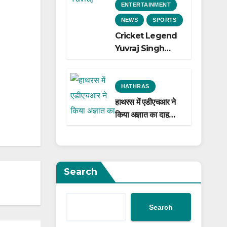
ENTERTAINMENT
NEWS
SPORTS
Cricket Legend
Yuvraj Singh
Biopic
Announced: A
Preview of the
HATHRAS
Film Celebrating
हाथरस में एडीएचआर ने
His Legacy
किया अज्ञात का दाह
संस्कार
Search
Search