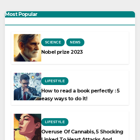
Most Popular
SCIENCE
NEWS
Nobel prize 2023
LIFESTYLE
How to read a book perfectly : 5
easy ways to do it!
LIFESTYLE
Overuse Of Cannabis, 5 Shocking
Linked To Heart Attacks And