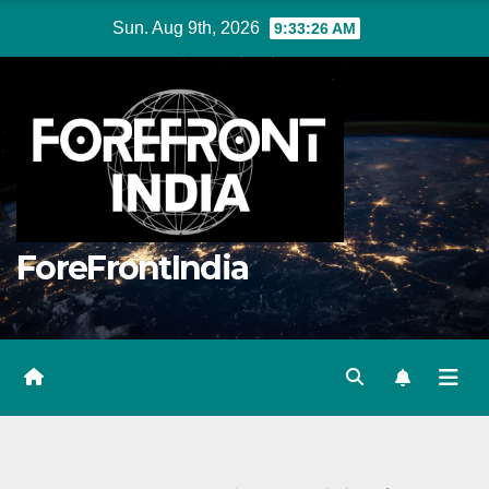
Skip
Sun. Aug 9th, 2026
9:33:27 AM
to
content
ForeFrontIndia