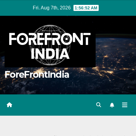
Skip
Fri. Aug 7th, 2026
1:56:53 AM
to
content
ForeFrontIndia