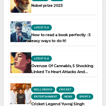
Nobel prize 2023
LIFESTYLE
How to read a book perfectly : 5
easy ways to do it!
LIFESTYLE
Overuse Of Cannabis, 5 Shocking
Linked To Heart Attacks And
Heart Failure, Study Finds
BOLLYWOOD
CRICKET
ENTERTAINMENT
NEWS
SPORTS
Cricket Legend Yuvraj Singh