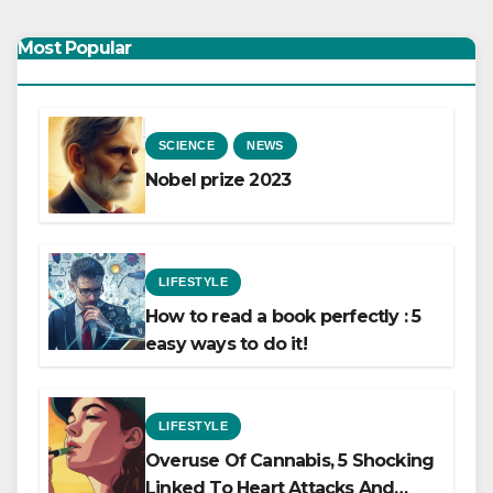
Most Popular
SCIENCE
NEWS
Nobel prize 2023
LIFESTYLE
How to read a book perfectly : 5
easy ways to do it!
LIFESTYLE
Overuse Of Cannabis, 5 Shocking
Linked To Heart Attacks And