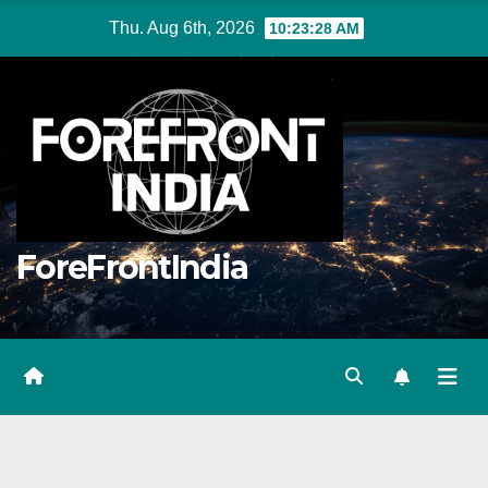
Skip
Thu. Aug 6th, 2026
10:23:28 AM
to
content
ForeFrontIndia