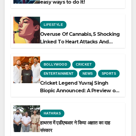
easy ways to do it!
LIFESTYLE
Overuse Of Cannabis, 5 Shocking
Linked To Heart Attacks And
Heart Failure, Study Finds
BOLLYWOOD
CRICKET
ENTERTAINMENT
NEWS
SPORTS
Cricket Legend Yuvraj Singh
Biopic Announced: A Preview of
the Film Celebrating His Legacy
HATHRAS
हाथरस में एडीएचआर ने किया अज्ञात का दाह
संस्कार