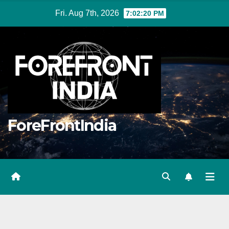
Skip
Fri. Aug 7th, 2026
7:02:21 PM
to
content
ForeFrontIndia