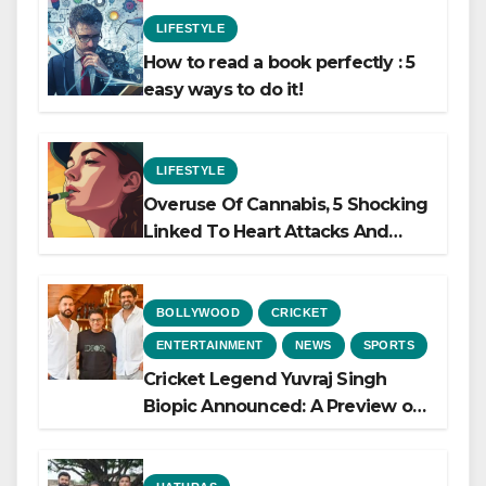
LIFESTYLE
How to read a book perfectly : 5
easy ways to do it!
LIFESTYLE
Overuse Of Cannabis, 5 Shocking
Linked To Heart Attacks And
Heart Failure, Study Finds
BOLLYWOOD
CRICKET
ENTERTAINMENT
NEWS
SPORTS
Cricket Legend Yuvraj Singh
Biopic Announced: A Preview of
the Film Celebrating His Legacy