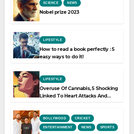
SCIENCE
NEWS
Nobel prize 2023
LIFESTYLE
How to read a book perfectly : 5
easy ways to do it!
LIFESTYLE
Overuse Of Cannabis, 5 Shocking
Linked To Heart Attacks And
Heart Failure, Study Finds
BOLLYWOOD
CRICKET
ENTERTAINMENT
NEWS
SPORTS