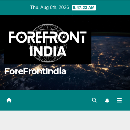
Skip
Thu. Aug 6th, 2026
9:47:24 AM
to
content
ForeFrontIndia