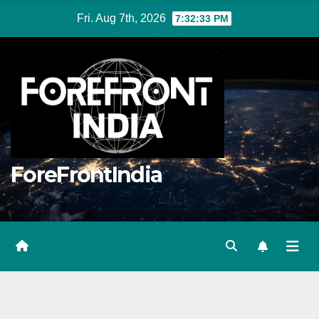
Skip
Fri. Aug 7th, 2026
7:32:33 PM
to
content
ForeFrontIndia