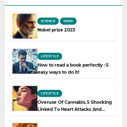
SCIENCE
NEWS
Nobel prize 2023
LIFESTYLE
How to read a book perfectly : 5
easy ways to do it!
LIFESTYLE
Overuse Of Cannabis, 5 Shocking
Linked To Heart Attacks And
Heart Failure, Study Finds