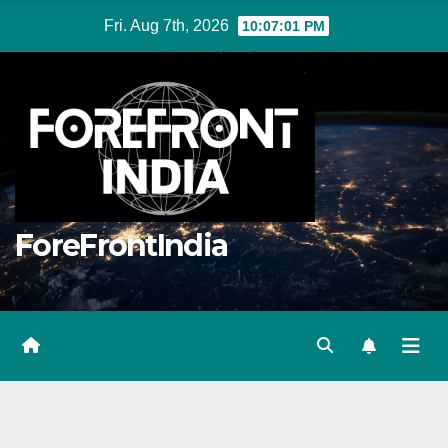
Skip
Fri. Aug 7th, 2026
10:07:01 PM
to
content
ForeFrontIndia