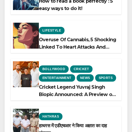
How to read a book perfectly : 5
easy ways to do it!
LIFESTYLE
Overuse Of Cannabis, 5 Shocking
Linked To Heart Attacks And
Heart Failure, Study Finds
BOLLYWOOD
CRICKET
ENTERTAINMENT
NEWS
SPORTS
Cricket Legend Yuvraj Singh
Biopic Announced: A Preview of
the Film Celebrating His Legacy
HATHRAS
हाथरस में एडीएचआर ने किया अज्ञात का दाह