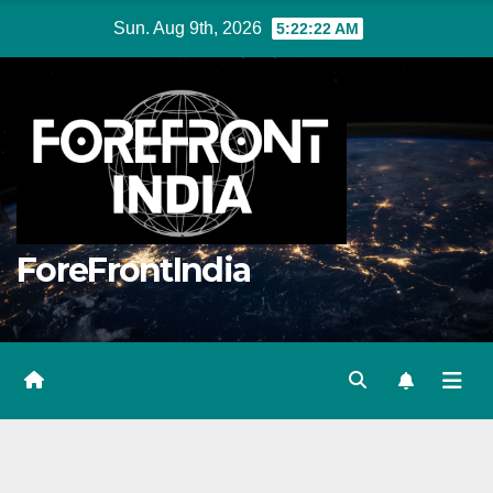
Skip
Sun. Aug 9th, 2026
5:22:23 AM
to
content
ForeFrontIndia