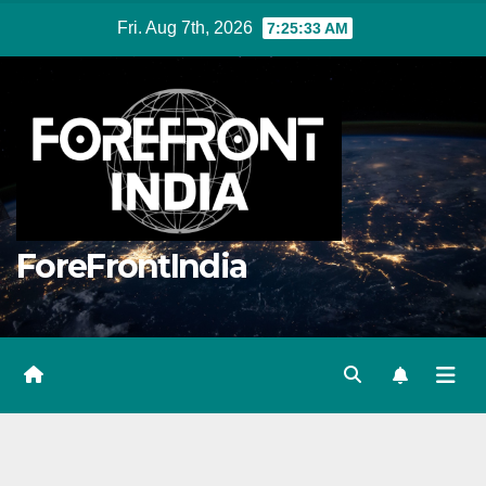
Skip
Fri. Aug 7th, 2026
7:25:34 AM
to
content
ForeFrontIndia