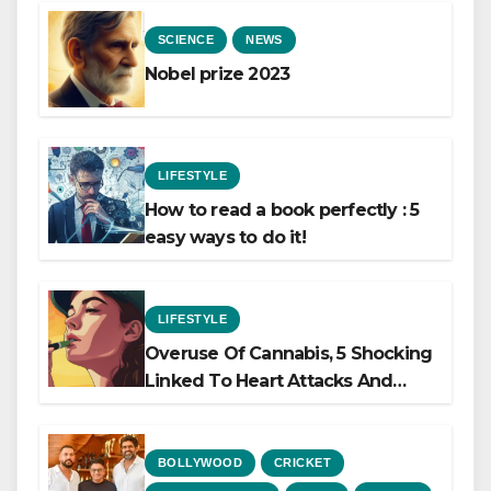
SCIENCE
NEWS
Nobel prize 2023
LIFESTYLE
How to read a book perfectly : 5
easy ways to do it!
LIFESTYLE
Overuse Of Cannabis, 5 Shocking
Linked To Heart Attacks And
Heart Failure, Study Finds
BOLLYWOOD
CRICKET