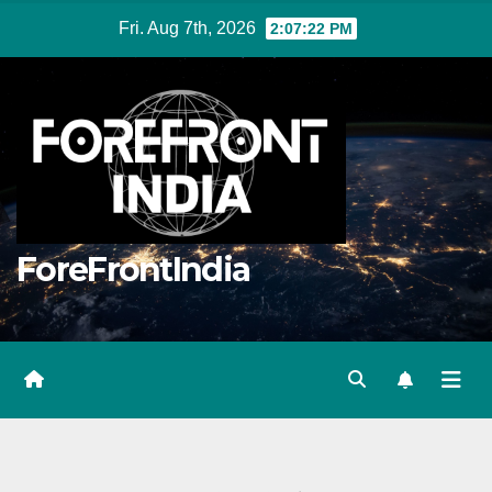
Skip
Fri. Aug 7th, 2026
2:07:23 PM
to
content
ForeFrontIndia