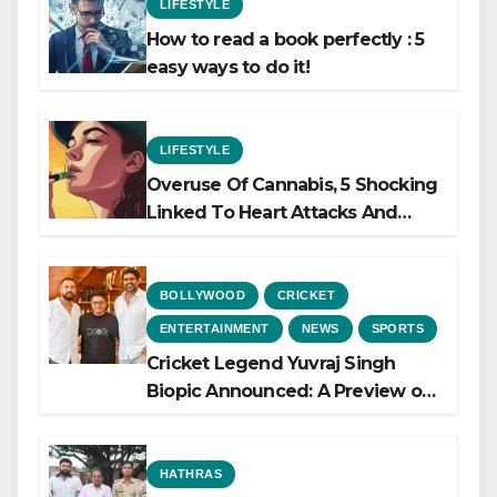
LIFESTYLE
How to read a book perfectly : 5
easy ways to do it!
LIFESTYLE
Overuse Of Cannabis, 5 Shocking
Linked To Heart Attacks And
Heart Failure, Study Finds
BOLLYWOOD
CRICKET
ENTERTAINMENT
NEWS
SPORTS
Cricket Legend Yuvraj Singh
Biopic Announced: A Preview of
the Film Celebrating His Legacy
HATHRAS