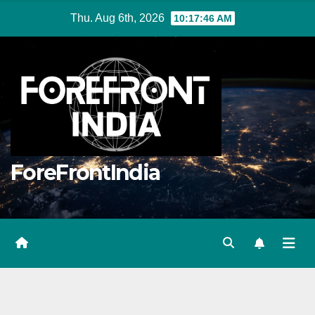
Skip
Thu. Aug 6th, 2026
10:17:47 AM
to
content
ForeFrontIndia