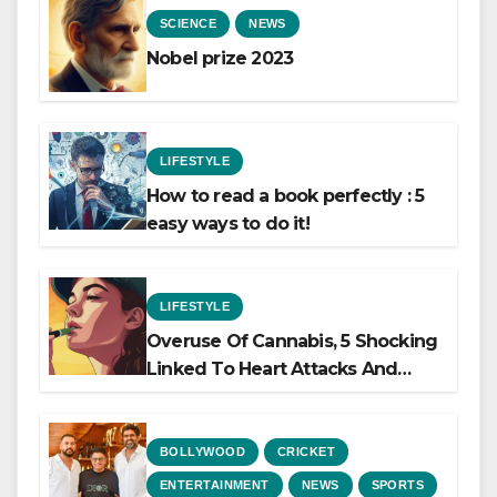
SCIENCE
NEWS
Nobel prize 2023
LIFESTYLE
How to read a book perfectly : 5
easy ways to do it!
LIFESTYLE
Overuse Of Cannabis, 5 Shocking
Linked To Heart Attacks And
Heart Failure, Study Finds
BOLLYWOOD
CRICKET
ENTERTAINMENT
NEWS
SPORTS