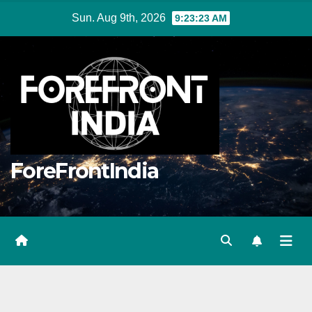
Skip
Sun. Aug 9th, 2026
9:23:24 AM
to
content
ForeFrontIndia