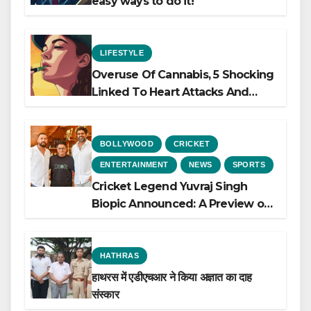
easy ways to do it!
LIFESTYLE
Overuse Of Cannabis, 5 Shocking
Linked To Heart Attacks And
Heart Failure, Study Finds
BOLLYWOOD
CRICKET
ENTERTAINMENT
NEWS
SPORTS
Cricket Legend Yuvraj Singh
Biopic Announced: A Preview of
the Film Celebrating His Legacy
HATHRAS
हाथरस में एडीएचआर ने किया अज्ञात का दाह
संस्कार