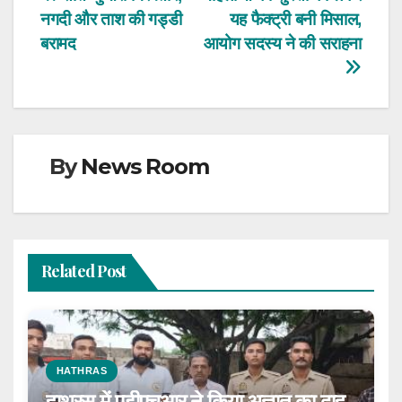
Post
नगदी और ताश की गड्डी
यह फैक्ट्री बनी मिसाल,
navigation
बरामद
आयोग सदस्य ने की सराहना
By
News Room
Related Post
HATHRAS
हाथरस में एडीएचआर ने किया अज्ञात का दाह