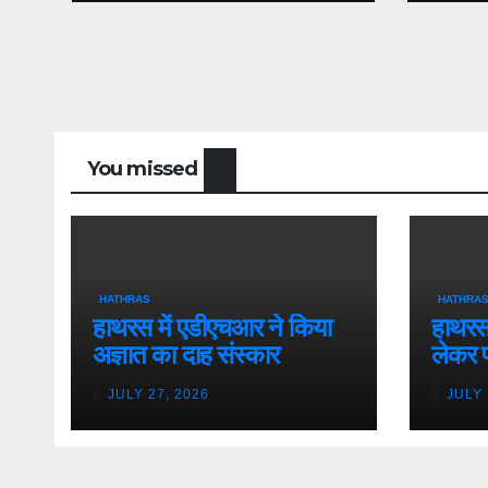
You missed
HATHRAS
HATHRA
हाथरस में एडीएचआर ने किया
हाथरस 
अज्ञात का दाह संस्कार
लेकर 
JULY 27, 2026
JULY 