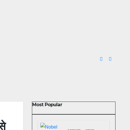
Most Popular
से