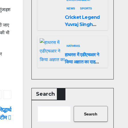
NEWS
SPORTS
ुंजाइश
Cricket Legend
Yuvraj Singh
दी जाए
Biopic
 की भी
Announced: A
Preview of the
HATHRAS
Film Celebrating
पर
हाथरस में एडीएचआर ने
His Legacy
किया अज्ञात का दाह
संस्कार
Search
द्धार्थ
Search
ी टीम