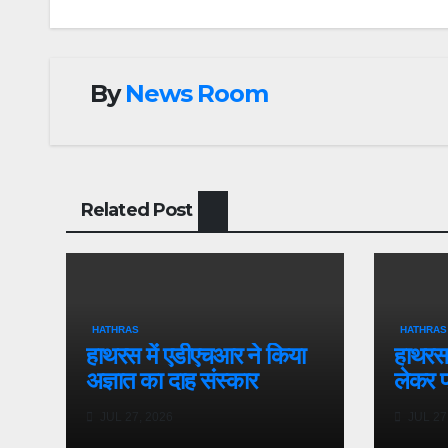
By
News Room
Related Post
HATHRAS
HATHRAS
हाथरस में एडीएचआर ने किया
हाथरस 
अज्ञात का दाह संस्कार
लेकर प
JUL 27, 2026
JUL 27