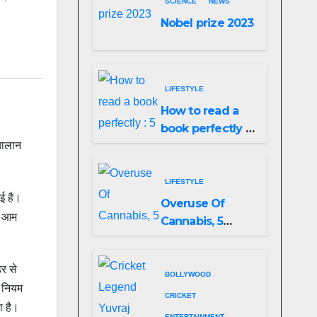
SCIENCE
NEWS
Nobel prize 2023
LIFESTYLE
How to read a
book perfectly :
चालान
5 easy ways to
do it!
LIFESTYLE
गई है।
Overuse Of
ैं आम
Cannabis, 5
Shocking Linked
To Heart Attacks
र से
And Heart
BOLLYWOOD
ा नियम
Failure, Study
CRICKET
ा है।
Finds
ENTERTAINMENT