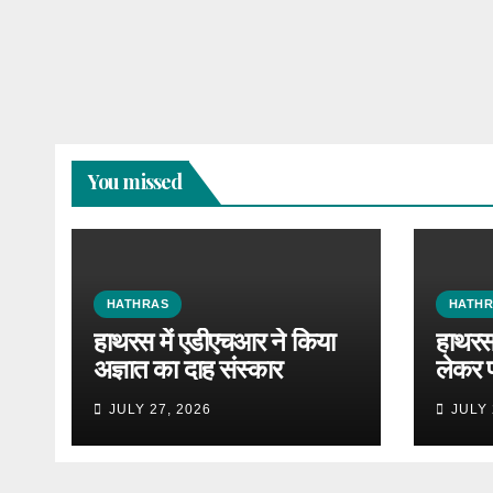
You missed
HATHRAS
HATH
हाथरस में एडीएचआर ने किया
हाथरस 
अज्ञात का दाह संस्कार
लेकर 
JULY 27, 2026
JULY 