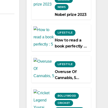
NEWS
Nobel prize 2023
LIFESTYLE
How to read a
book perfectly :
5 easy ways to
do it!
LIFESTYLE
Overuse Of
Cannabis, 5
Shocking Linked
To Heart Attacks
And Heart
BOLLYWOOD
Failure, Study
CRICKET
Finds