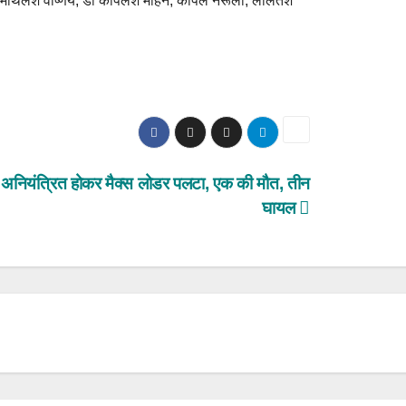
मिथिलेश वार्ष्णेय, डॉ कपिलेश मोहन, कपिल नरूला, ललितेश
अनियंत्रित होकर मैक्स लोडर पलटा, एक की मौत, तीन
घायल