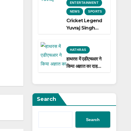
ENTERTAINMENT
NEWS
SPORTS
Cricket Legend
Yuvraj Singh
Biopic
Announced: A
Preview of the
HATHRAS
Film Celebrating
हाथरस में एडीएचआर ने
His Legacy
किया अज्ञात का दाह
संस्कार
Search
Search