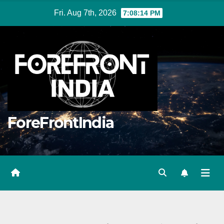
Skip
Fri. Aug 7th, 2026
7:08:15 PM
to
content
ForeFrontIndia