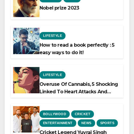
Nobel prize 2023
LIFESTYLE
How to read a book perfectly : 5
easy ways to do it!
LIFESTYLE
Overuse Of Cannabis, 5 Shocking
Linked To Heart Attacks And
Heart Failure, Study Finds
BOLLYWOOD
CRICKET
ENTERTAINMENT
NEWS
SPORTS
Cricket Legend Yuvraj Singh