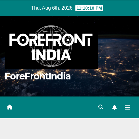
Skip
Thu. Aug 6th, 2026
11:10:11 PM
to
content
ForeFrontIndia