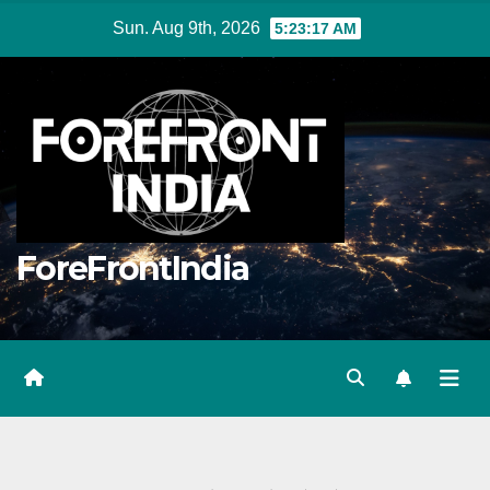
Skip
Sun. Aug 9th, 2026
5:23:18 AM
to
content
ForeFrontIndia