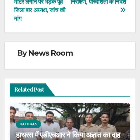
मीटर लगाने पर भड़के पूर्व
निरीक्षण, पारदर्शिता के निर्देश
navigation
जिला बार अध्यक्ष, जांच की
मांग
By
News Room
Related Post
HATHRAS
हाथरस में एडीएचआर ने किया अज्ञात का दाह