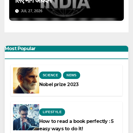
लिए मांगे आवेदन
JUL 27, 2026
Most Popular
SCIENCE
NEWS
Nobel prize 2023
LIFESTYLE
How to read a book perfectly : 5
easy ways to do it!