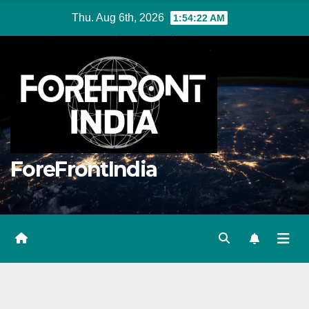
Skip
Thu. Aug 6th, 2026
1:54:23 AM
to
content
ForeFrontIndia