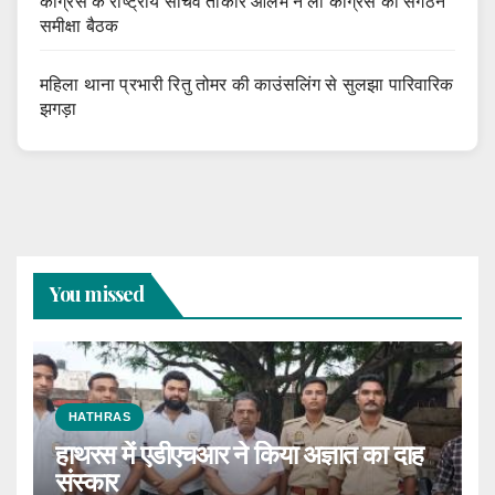
कांग्रेस के राष्ट्रीय सचिव तोकीर आलम ने ली कांग्रेस की संगठन
समीक्षा बैठक
महिला थाना प्रभारी रितु तोमर की काउंसलिंग से सुलझा पारिवारिक
झगड़ा
You missed
HATHRAS
हाथरस में एडीएचआर ने किया अज्ञात का दाह
संस्कार