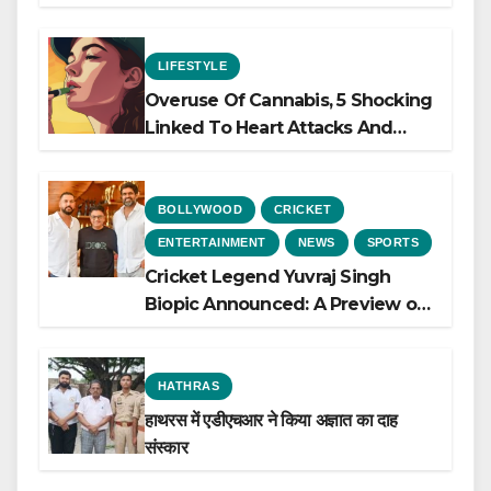
LIFESTYLE
Overuse Of Cannabis, 5 Shocking
Linked To Heart Attacks And
Heart Failure, Study Finds
BOLLYWOOD
CRICKET
ENTERTAINMENT
NEWS
SPORTS
Cricket Legend Yuvraj Singh
Biopic Announced: A Preview of
the Film Celebrating His Legacy
HATHRAS
हाथरस में एडीएचआर ने किया अज्ञात का दाह
संस्कार