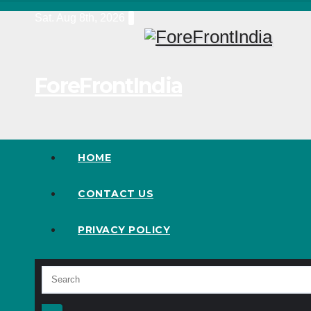
Skip
Sat. Aug 8th, 2026
to
content
ForeFrontIndia
HOME
CONTACT US
PRIVACY POLICY