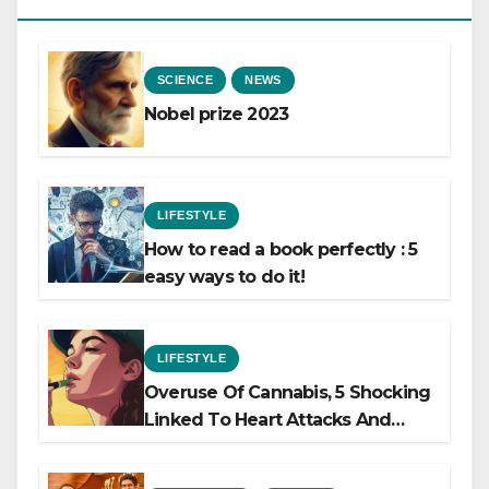
SCIENCE
NEWS
Nobel prize 2023
LIFESTYLE
How to read a book perfectly : 5
easy ways to do it!
LIFESTYLE
Overuse Of Cannabis, 5 Shocking
Linked To Heart Attacks And
Heart Failure, Study Finds