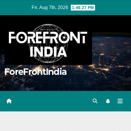
Skip
Fri. Aug 7th, 2026
1:46:28 PM
to
content
ForeFrontIndia