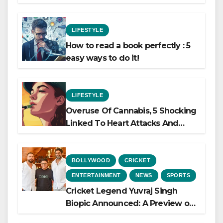
LIFESTYLE
How to read a book perfectly : 5
easy ways to do it!
LIFESTYLE
Overuse Of Cannabis, 5 Shocking
Linked To Heart Attacks And
Heart Failure, Study Finds
BOLLYWOOD
CRICKET
ENTERTAINMENT
NEWS
SPORTS
Cricket Legend Yuvraj Singh
Biopic Announced: A Preview of
the Film Celebrating His Legacy