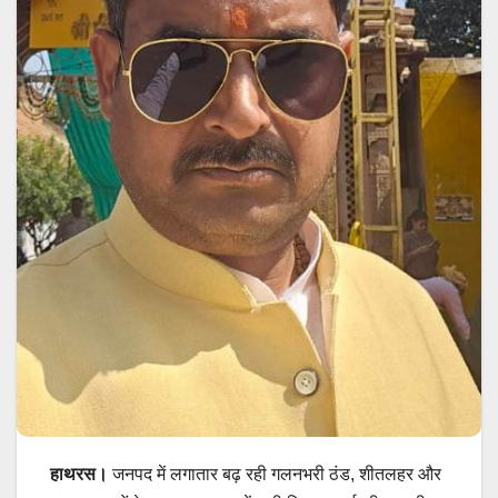
हाथरस।
जनपद में लगातार बढ़ रही गलनभरी ठंड, शीतलहर और