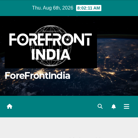
Skip
Thu. Aug 6th, 2026
8:02:12 AM
to
content
ForeFrontIndia