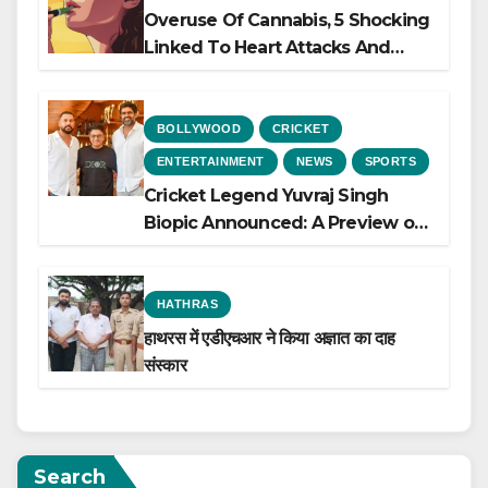
Overuse Of Cannabis, 5 Shocking
Linked To Heart Attacks And
Heart Failure, Study Finds
BOLLYWOOD
CRICKET
ENTERTAINMENT
NEWS
SPORTS
Cricket Legend Yuvraj Singh
Biopic Announced: A Preview of
the Film Celebrating His Legacy
HATHRAS
हाथरस में एडीएचआर ने किया अज्ञात का दाह
संस्कार
Search