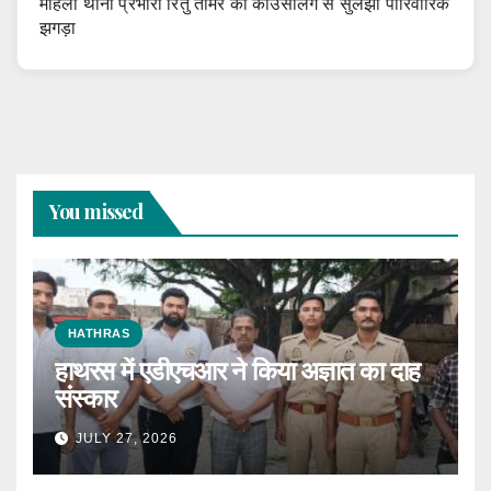
महिला थाना प्रभारी रितु तोमर की काउंसलिंग से सुलझा पारिवारिक
झगड़ा
You missed
HATHRAS
हाथरस में एडीएचआर ने किया अज्ञात का दाह
संस्कार
JULY 27, 2026