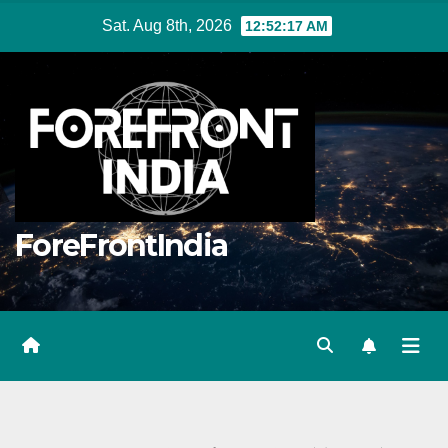
Skip
Sat. Aug 8th, 2026
12:52:18 AM
to
content
ForeFrontIndia