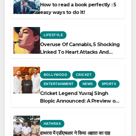
How to read a book perfectly : 5
easy ways to do it!
LIFESTYLE
Overuse Of Cannabis, 5 Shocking
Linked To Heart Attacks And
Heart Failure, Study Finds
BOLLYWOOD
CRICKET
ENTERTAINMENT
NEWS
SPORTS
Cricket Legend Yuvraj Singh
Biopic Announced: A Preview of
the Film Celebrating His Legacy
HATHRAS
हाथरस में एडीएचआर ने किया अज्ञात का दाह