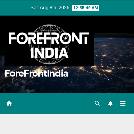
Skip
Sat. Aug 8th, 2026
12:55:50 AM
to
content
ForeFrontIndia