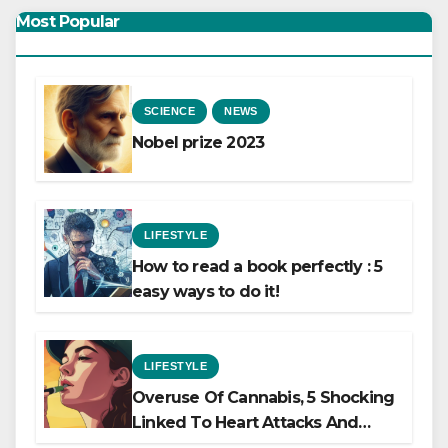
Most Popular
SCIENCE
NEWS
Nobel prize 2023
LIFESTYLE
How to read a book perfectly : 5
easy ways to do it!
LIFESTYLE
Overuse Of Cannabis, 5 Shocking
Linked To Heart Attacks And
Heart Failure, Study Finds