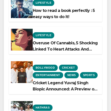
LIFESTYLE
How to read a book perfectly : 5
easy ways to do it!
LIFESTYLE
Overuse Of Cannabis, 5 Shocking
Linked To Heart Attacks And
Heart Failure, Study Finds
BOLLYWOOD
CRICKET
ENTERTAINMENT
NEWS
SPORTS
Cricket Legend Yuvraj Singh
Biopic Announced: A Preview of
the Film Celebrating His Legacy
HATHRAS