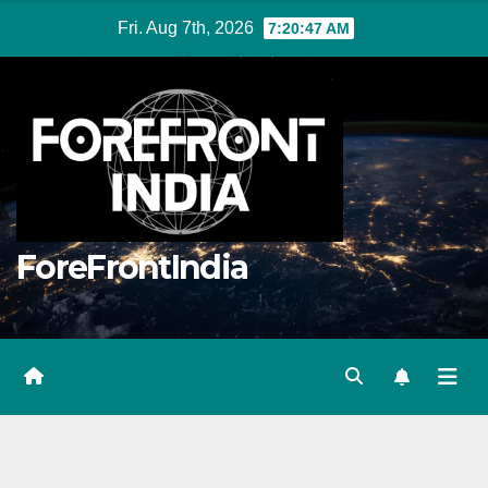
Skip
Fri. Aug 7th, 2026
7:20:48 AM
to
content
ForeFrontIndia