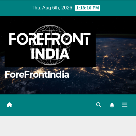
Skip
Thu. Aug 6th, 2026
1:18:10 PM
to
content
ForeFrontIndia