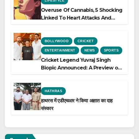
LIFESTYLE
Overuse Of Cannabis, 5 Shocking
Linked To Heart Attacks And
Heart Failure, Study Finds
BOLLYWOOD
CRICKET
ENTERTAINMENT
NEWS
SPORTS
Cricket Legend Yuvraj Singh
Biopic Announced: A Preview of
the Film Celebrating His Legacy
HATHRAS
हाथरस में एडीएचआर ने किया अज्ञात का दाह
संस्कार