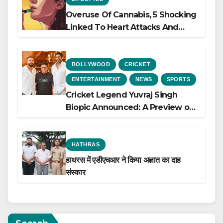
Overuse Of Cannabis, 5 Shocking
Linked To Heart Attacks And
Heart Failure, Study Finds
BOLLYWOOD
CRICKET
ENTERTAINMENT
NEWS
SPORTS
Cricket Legend Yuvraj Singh
Biopic Announced: A Preview of
the Film Celebrating His Legacy
HATHRAS
हाथरस में एडीएचआर ने किया अज्ञात का दाह
संस्कार