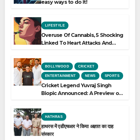
easy ways to do it!
LIFESTYLE
Overuse Of Cannabis, 5 Shocking
Linked To Heart Attacks And
Heart Failure, Study Finds
BOLLYWOOD
CRICKET
ENTERTAINMENT
NEWS
SPORTS
Cricket Legend Yuvraj Singh
Biopic Announced: A Preview of
the Film Celebrating His Legacy
HATHRAS
हाथरस में एडीएचआर ने किया अज्ञात का दाह
संस्कार