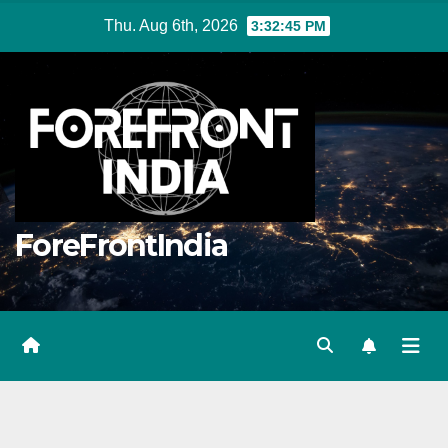
Skip
Thu. Aug 6th, 2026
3:32:46 PM
to
content
ForeFrontIndia