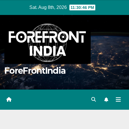
Skip
Sat. Aug 8th, 2026
11:30:46 PM
to
content
ForeFrontIndia