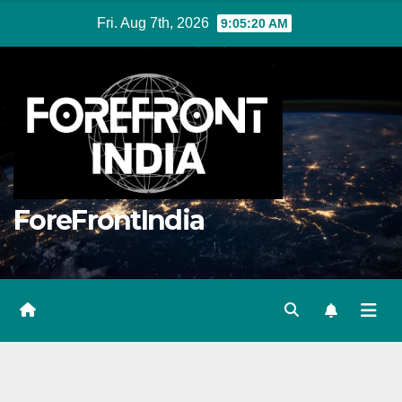
Skip
Fri. Aug 7th, 2026
9:05:21 AM
to
content
ForeFrontIndia