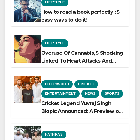
LIFESTYLE
How to read a book perfectly : 5
easy ways to do it!
LIFESTYLE
Overuse Of Cannabis, 5 Shocking
Linked To Heart Attacks And
Heart Failure, Study Finds
BOLLYWOOD
CRICKET
ENTERTAINMENT
NEWS
SPORTS
Cricket Legend Yuvraj Singh
Biopic Announced: A Preview of
the Film Celebrating His Legacy
HATHRAS