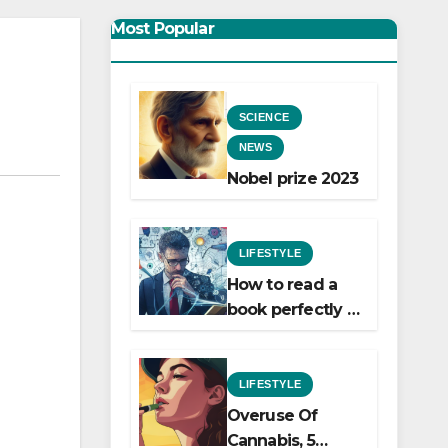
Most Popular
SCIENCE
NEWS
Nobel prize 2023
LIFESTYLE
How to read a
book perfectly :
5 easy ways to
do it!
LIFESTYLE
Overuse Of
Cannabis, 5