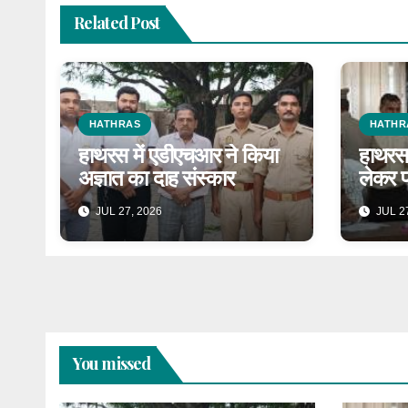
Related Post
HATHRAS
HATHR
हाथरस में एडीएचआर ने किया
हाथरस 
अज्ञात का दाह संस्कार
लेकर प
JUL 27, 2026
JUL 27
You missed