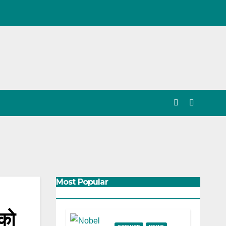
Most Popular
 को