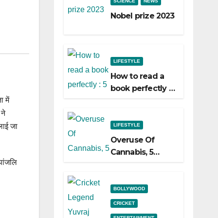
SCIENCE
NEWS
Nobel prize 2023
LIFESTYLE
How to read a
book perfectly :
 में
5 easy ways to
do it!
ने
ैलाई जा
LIFESTYLE
Overuse Of
Cannabis, 5
पांजलि
Shocking Linked
To Heart Attacks
And Heart
BOLLYWOOD
Failure, Study
CRICKET
Finds
ENTERTAINMENT