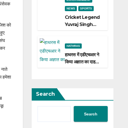
वयंसेवक
NEWS
SPORTS
Cricket Legend
Yuvraj Singh
ाजिश को
Biopic
हुए
Announced: A
संघ
Preview of the
HATHRAS
त कर
Film Celebrating
हाथरस में एडीएचआर ने
His Legacy
किया अज्ञात का दाह
संस्कार
 नाते
म हमेशा
Search
ुख
ंकू
Search