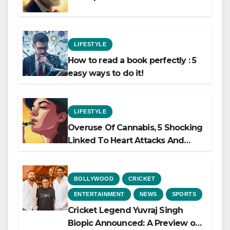
LIFESTYLE
How to read a book perfectly : 5
easy ways to do it!
LIFESTYLE
Overuse Of Cannabis, 5 Shocking
Linked To Heart Attacks And
Heart Failure, Study Finds
BOLLYWOOD
CRICKET
ENTERTAINMENT
NEWS
SPORTS
Cricket Legend Yuvraj Singh
Biopic Announced: A Preview of