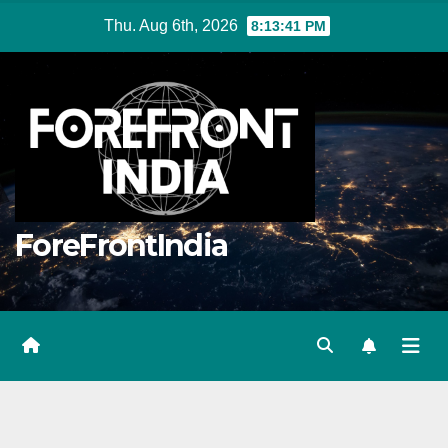
Skip
Thu. Aug 6th, 2026
8:13:42 PM
to
content
ForeFrontIndia