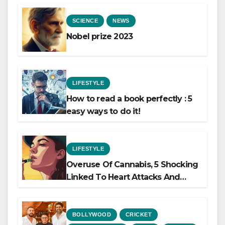
SCIENCE
NEWS
Nobel prize 2023
LIFESTYLE
How to read a book perfectly : 5
easy ways to do it!
LIFESTYLE
Overuse Of Cannabis, 5 Shocking
Linked To Heart Attacks And
Heart Failure, Study Finds
BOLLYWOOD
CRICKET