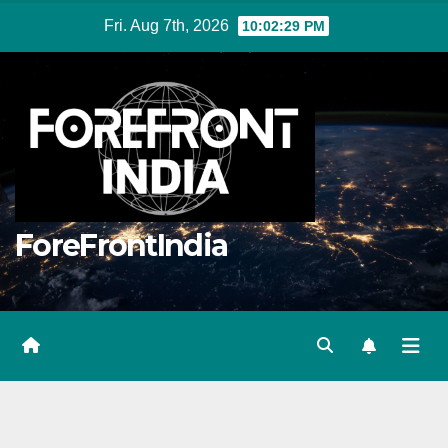
Skip
Fri. Aug 7th, 2026
10:02:30 PM
to
content
ForeFrontIndia