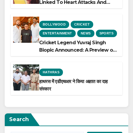
Linked To Heart Attacks And
Heart Failure, Study Finds
BOLLYWOOD
CRICKET
ENTERTAINMENT
NEWS
SPORTS
Cricket Legend Yuvraj Singh
Biopic Announced: A Preview of
the Film Celebrating His Legacy
HATHRAS
हाथरस में एडीएचआर ने किया अज्ञात का दाह
संस्कार
Search