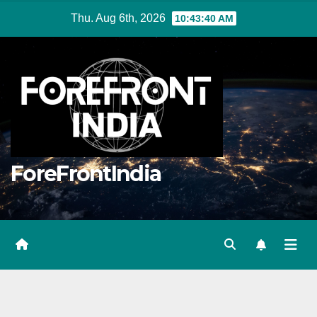
Skip
Thu. Aug 6th, 2026
10:43:40 AM
to
content
ForeFrontIndia