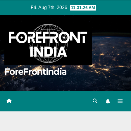
Skip
Fri. Aug 7th, 2026
11:31:26 AM
to
content
ForeFrontIndia