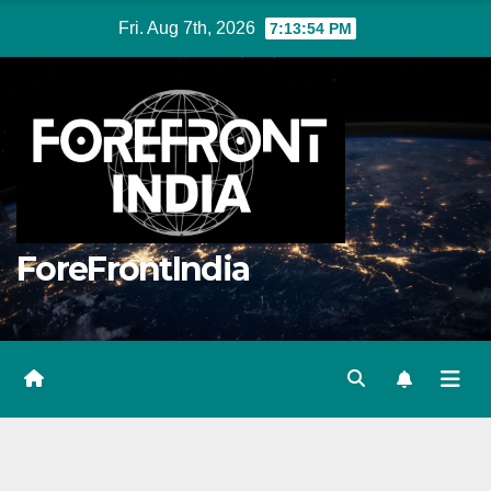
Skip
Fri. Aug 7th, 2026
7:13:55 PM
to
content
ForeFrontIndia