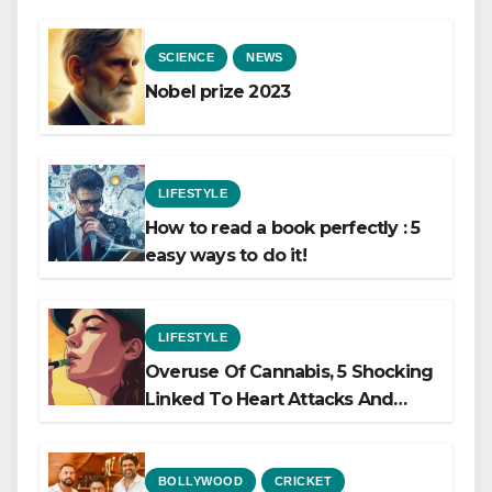
SCIENCE
NEWS
Nobel prize 2023
LIFESTYLE
How to read a book perfectly : 5
easy ways to do it!
LIFESTYLE
Overuse Of Cannabis, 5 Shocking
Linked To Heart Attacks And
Heart Failure, Study Finds
BOLLYWOOD
CRICKET