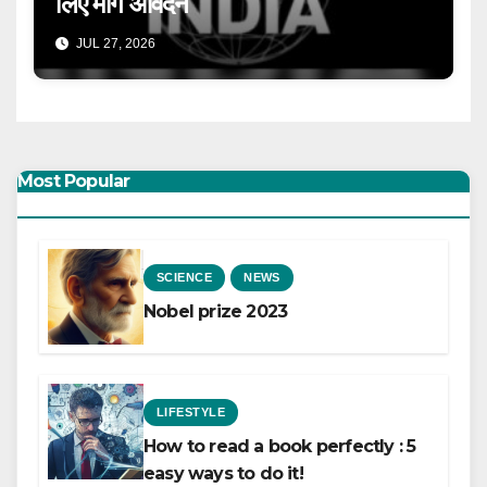
लिए मांगे आवेदन
JUL 27, 2026
Most Popular
SCIENCE
NEWS
Nobel prize 2023
LIFESTYLE
How to read a book perfectly : 5
easy ways to do it!