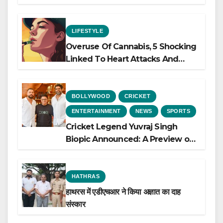
LIFESTYLE
Overuse Of Cannabis, 5 Shocking
Linked To Heart Attacks And
Heart Failure, Study Finds
BOLLYWOOD
CRICKET
ENTERTAINMENT
NEWS
SPORTS
Cricket Legend Yuvraj Singh
Biopic Announced: A Preview of
the Film Celebrating His Legacy
HATHRAS
हाथरस में एडीएचआर ने किया अज्ञात का दाह
संस्कार