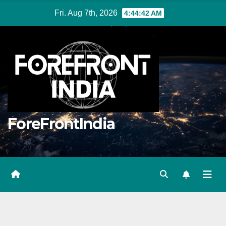
Skip
Fri. Aug 7th, 2026
4:44:42 AM
to
content
ForeFrontIndia