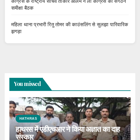
कांग्रेस के राष्ट्रीय सचिव तोकीर आलम ने ली कांग्रेस की संगठन
समीक्षा बैठक
महिला थाना प्रभारी रितु तोमर की काउंसलिंग से सुलझा पारिवारिक
झगड़ा
You missed
HATHRAS
हाथरस में एडीएचआर ने किया अज्ञात का दाह
संस्कार