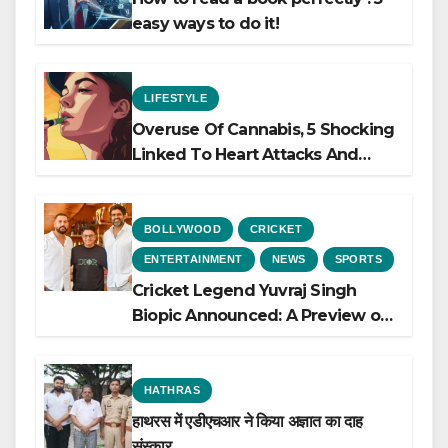
easy ways to do it!
LIFESTYLE
Overuse Of Cannabis, 5 Shocking
Linked To Heart Attacks And
Heart Failure, Study Finds
BOLLYWOOD
CRICKET
ENTERTAINMENT
NEWS
SPORTS
Cricket Legend Yuvraj Singh
Biopic Announced: A Preview of
the Film Celebrating His Legacy
HATHRAS
हाथरस में एडीएचआर ने किया अज्ञात का दाह
संस्कार