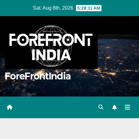
Skip
Sat. Aug 8th, 2026
5:28:12 AM
to
content
ForeFrontIndia