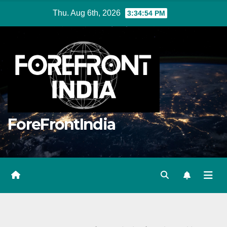
Skip
Thu. Aug 6th, 2026
3:34:54 PM
to
content
ForeFrontIndia