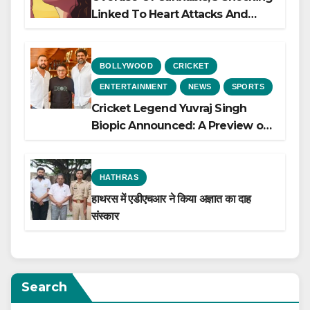
Linked To Heart Attacks And
Heart Failure, Study Finds
BOLLYWOOD
CRICKET
ENTERTAINMENT
NEWS
SPORTS
Cricket Legend Yuvraj Singh
Biopic Announced: A Preview of
the Film Celebrating His Legacy
HATHRAS
हाथरस में एडीएचआर ने किया अज्ञात का दाह
संस्कार
Search